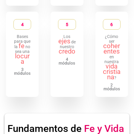
4
5
6
Bases
Los
¿Cómo
ejes
para que
ser
de
fe
coher
la
no
nuestro
credo
entes
sea una
locur
en
4
a
nuestra
módulos
vida
3
cristia
módulos
na
?
2
módulos
Fundamentos de
Fe y Vida