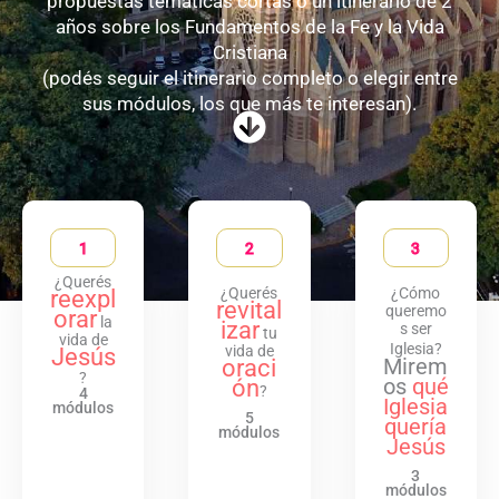
propuestas temáticas cortas o un itinerario de 2
años sobre los Fundamentos de la Fe y la Vida
Cristiana
(podés seguir el itinerario completo o elegir entre
sus módulos, los que más te interesan).
1
2
3
¿Querés
¿Querés
¿Cómo
reexpl
revital
queremo
orar
la
izar
s ser
tu
vida de
Iglesia?
vida de
Jesús
Mirem
oraci
?
os
qué
ón
?
4
Iglesia
módulos
5
quería
módulos
Jesús
3
módulos