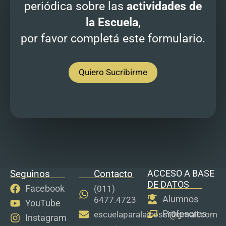
periódica sobre las
actividades de
la Escuela
,
por favor completá este formulario.
Quiero Sucribirme
Seguinos
Contacto
ACCESO A BASE
DE DATOS
Facebook
(011)
Alumnos
6477.4723
YouTube
Profesores
escuelaparalaicossi@gmail.com
Instagram