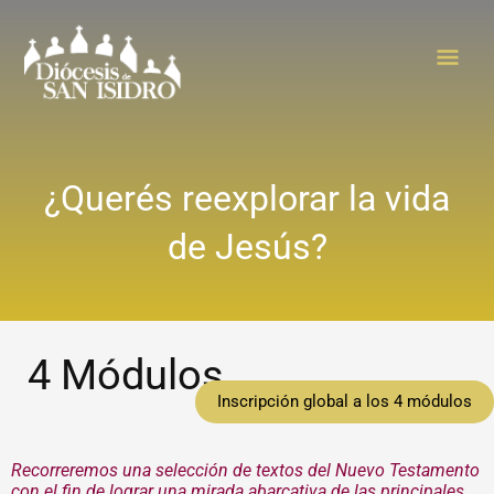
Ir
Men
al
contenido
Princ
¿Querés reexplorar la vida
de Jesús?
4 Módulos
Inscripción global a los 4 módulos
Recorreremos una selección de textos del Nuevo Testamento
con el fin de lograr una mirada abarcativa de las principales