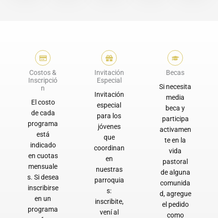
Costos &
Invitación
Becas
Inscripció
Especial
Si necesita
n
Invitación
media
El costo
especial
beca y
de cada
para los
participa
programa
jóvenes
activamen
está
que
te en la
indicado
coordinan
vida
en cuotas
en
pastoral
mensuale
nuestras
de alguna
s. Si desea
parroquia
comunida
inscribirse
s:
d, agregue
en un
inscribite,
el pedido
programa
vení al
como