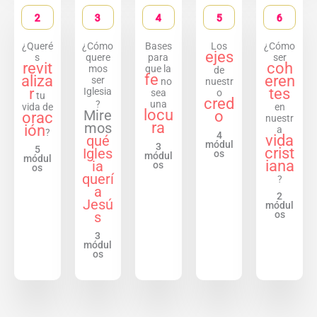
2
3
4
5
6
¿Queré
¿Cómo
Bases
Los
¿Cómo
ejes
s
quere
para
ser
revit
coh
mos
que la
de
fe
aliza
eren
ser
no
nuestr
r
tes
Iglesia
sea
o
tu
cred
?
una
vida de
en
locu
Mire
o
orac
nuestr
ra
mos
ión
a
?
4
vida
qué
módul
3
5
crist
Igles
os
módul
módul
iana
ia
os
os
querí
?
a
2
Jesú
módul
s
os
3
módul
os